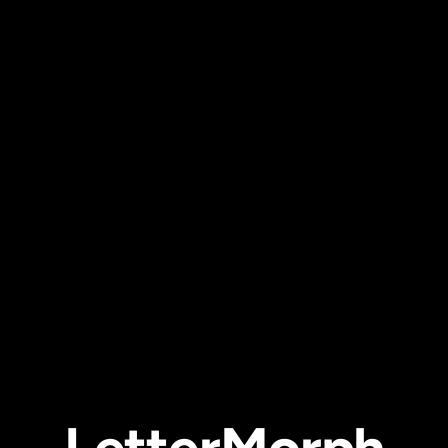
L
e
t
t
e
r
M
o
r
p
h